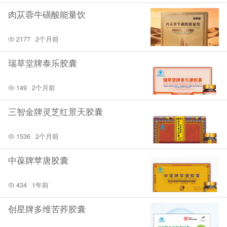
肉苁蓉牛磺酸能量饮
2177
2个月前
瑞草堂牌泰乐胶囊
149
2个月前
三智金牌灵芝红景天胶囊
1536
2个月前
中葆牌苹唐胶囊
434
1年前
创星牌多维苦荞胶囊