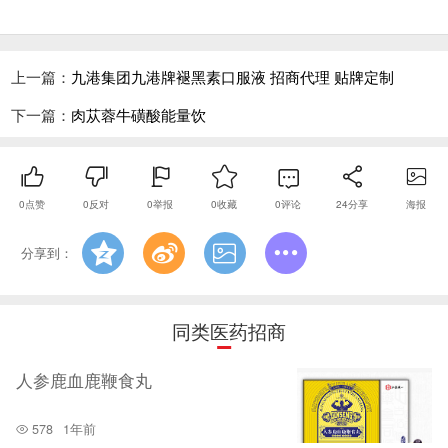
上一篇：
九港集团九港牌褪黑素口服液 招商代理 贴牌定制
下一篇：
肉苁蓉牛磺酸能量饮
0
点赞
0
反对
0
举报
0
收藏
0
评论
24
分享
海报
分享到：
同类医药招商
人参鹿血鹿鞭食丸
578
1年前