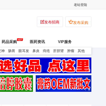
老站登陆


发布招商
发布采购
药品采购
医药资讯
VIP服务
安神
肠胃
眼耳发
鼻炎
痔疮
肝胆肾
肿瘤
其他
广告
广告
广告