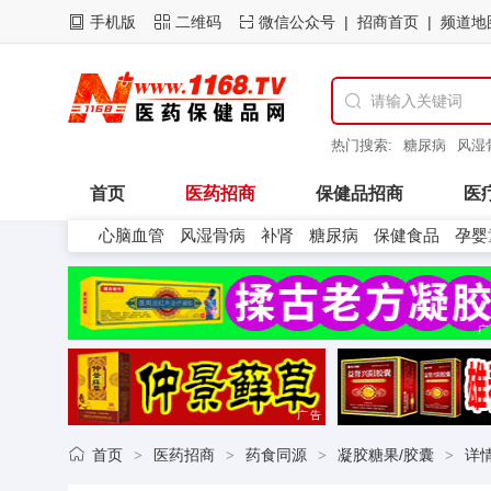
手机版
二维码
微信公众号
招商首页
频道地

热门搜索:
糖尿病
风湿
首页
医药招商
保健品招商
医
心脑血管
风湿骨病
补肾
糖尿病
保健食品
孕婴
医药企业
广
广告
首页
医药招商
药食同源
凝胶糖果/胶囊
详
>
>
>
>