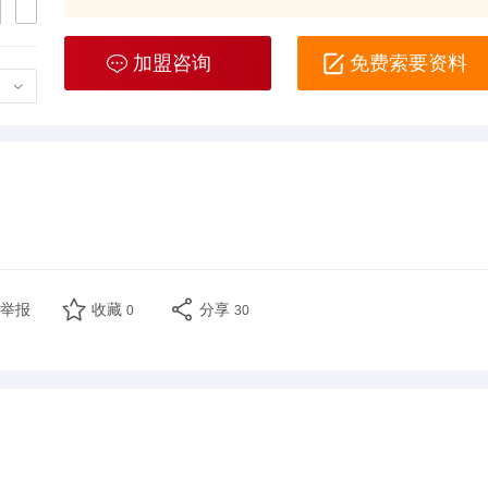
加盟咨询
免费索要资料
扫
举报
收藏
分享
0
30