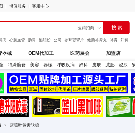
图
增值服务
客服中心
骨病
心脑血管
肠胃
熊胆粉
公司
参茸强肾片
健脑补肾丸
补肾
妇科
疗器械
OEM代加工
医药展会
加盟店
童
特殊膳食
美容
器械
呼吸疾病
妇科
皮肤
减肥
泌尿
告
广告
广告
广告
情
蓝莓叶黄素软糖
>