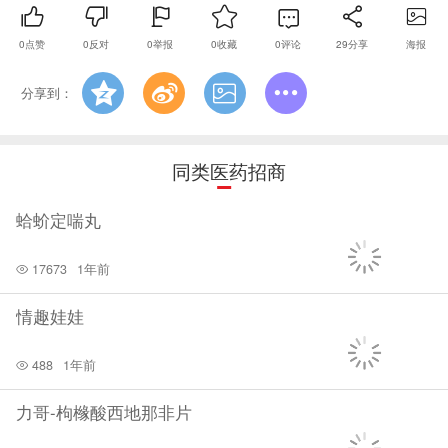
0
点赞
0
反对
0
举报
0
收藏
0
评论
29
分享
海报
分享到：
同类医药招商
蛤蚧定喘丸
17673
1年前
情趣娃娃
488
1年前
力哥-枸橼酸西地那非片