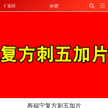
补肾
返回
寿福宁复方刺五加片