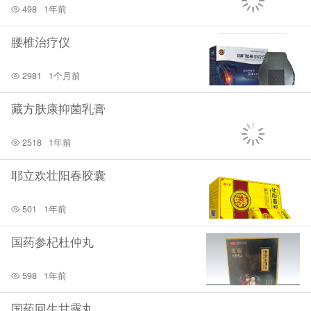
498
1年前
腰椎治疗仪
2981
1个月前
藏方肤康抑菌乳膏
2518
1年前
耶立欢壮阳春胶囊
501
1年前
国药参杞杜仲丸
598
1年前
国药回生甘露丸