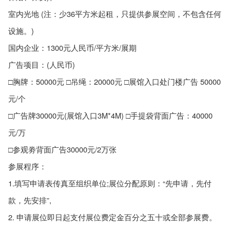
室内光地 (注：少36平方米起租，只提供参展空间，不包含任何
设施。)
国内企业：1300元人民币/平方米/展期
广告项目：(人民币)
□胸牌：50000元 □吊绳：20000元 □展馆入口处门楼广告 50000
元/个
□广告牌30000元(展馆入口3M*4M) □手提袋背面广告：40000
元/万
□参观劵背面广告30000元/2万张
参展程序：
1.填写申请表传真至组织单位;展位分配原则：“先申请，先付
款，先安排”,
2. 申请展位即日起支付展位费定金百分之五十或全部参展费。