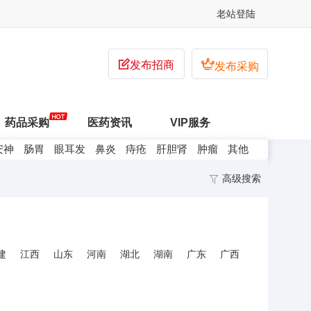
老站登陆


发布招商
发布采购
药品采购
医药资讯
VIP服务
安神
肠胃
眼耳发
鼻炎
痔疮
肝胆肾
肿瘤
其他
高级搜索
建
江西
山东
河南
湖北
湖南
广东
广西