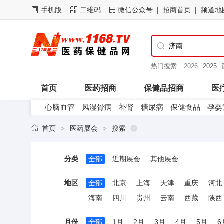
手机版
二维码
微信公众号
招商首页
频道地

热门搜索:
2025
西安
首页
医药招商
保健品招商
医
心脑血管
风湿骨病
补肾
糖尿病
保健食品
孕婴
医药企业
首页
医药展会
搜索
>
>
分类
全部
近期展会
其他展会
地区
全部
北京
上海
天津
重庆
河北
海南
四川
贵州
云南
西藏
陕西
月份
全部
1月
2月
3月
4月
5月
6