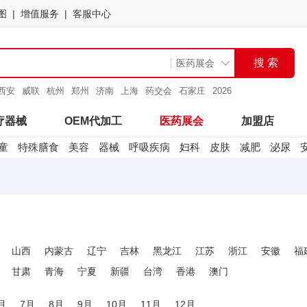
图
增值服务
客服中心
威联
杭州
郑州
济南
上海
药交会
石家庄
2026
疗器械
OEM代加工
医药展会
加盟店
童
特殊膳食
美容
器械
呼吸疾病
妇科
皮肤
减肥
泌尿
山西
内蒙古
辽宁
吉林
黑龙江
江苏
浙江
安徽
福
甘肃
青海
宁夏
新疆
台湾
香港
澳门
月
7月
8月
9月
10月
11月
12月