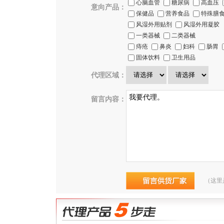
心脑血管
糖尿病
高血压
意向产品：
保健品
营养食品
特殊膳
风湿外用贴剂
风湿外用凝胶
一类器械
二类器械
痔疮
鼻炎
妇科
肠胃
固体饮料
卫生用品
代理区域：
留言内容：
（这里