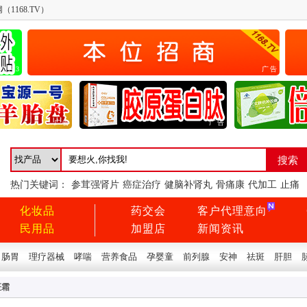
1168.TV）
广告3
广告
广告
广告
热门关键词：
参茸强肾片
癌症治疗
健脑补肾丸
骨痛康
代加工
止痛
化妆品
药交会
客户代理意向
民用品
加盟店
新闻资讯
肠胃
理疗器械
哮喘
营养食品
孕婴童
前列腺
安神
祛斑
肝胆
斑霜