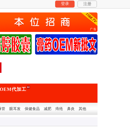
登录
注册
广告
广告
广告
OEM代加工
脉管
眼耳发
保健食品
减肥
痔疮
鼻炎
其他