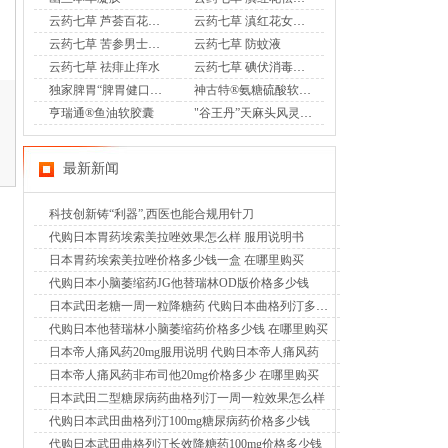
云药七草 芦荟百花凝胶
云药七草 滇红花女士护理液
云药七草 苦参男士护理液
云药七草 防蚊液
云药七草 祛痱止痒水
云药七草 碘伏消毒液喷剂
独家脾胃“脾胃健口服液”OTC
神古特®氨糖硫酸软骨素酪蛋白磷酸肽片
亨瑞通®鱼油软胶囊
"谷王丹”天麻头风灵胶囊OTC
最新新闻
科技创新铸“利器”,西医也能合规用针刀
代购日本胃药埃索美拉唑效果怎么样 服用说明书
日本胃药埃索美拉唑价格多少钱一盒 在哪里购买
代购日本小脑萎缩药JG他替瑞林OD版价格多少钱
日本武田老糖一周一粒降糖药 代购日本曲格列汀多少钱
代购日本他替瑞林小脑萎缩药价格多少钱 在哪里购买
日本帝人痛风药20mg服用说明 代购日本帝人痛风药
日本帝人痛风药非布司他20mg价格多少 在哪里购买
日本武田二型糖尿病药曲格列汀一周一粒效果怎么样
代购日本武田曲格列汀100mg糖尿病药价格多少钱
代购日本武田曲格列汀长效降糖药100mg价格多少钱