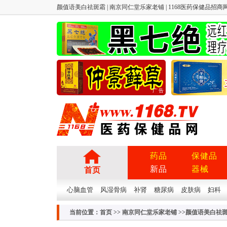
颜值语美白祛斑霜 | 南京同仁堂乐家老铺 | 1168医药保健品招商网（
广告
药品
保健品
新品
器械
首页
心脑血管
风湿骨病
补肾
糖尿病
皮肤病
妇科
当前位置：
首页
>>
南京同仁堂乐家老铺
>>颜值语美白祛