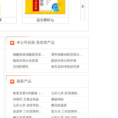
液
益生菌粉3g
益生菌驼乳钙片100片/盒
本公司祛斑.美容类产品
烟酰胺玻尿酸胶原多肽焕白饮
透明质酸钠胶原蛋白软糖
颜值语美白祛斑霜
颜值语美白精华液
启润防晒乳
臻皙温和净肤脱毛膏
最新产品
唯密至爱®抑菌液（专利妇科乳液香奢洗液）
云药七草 医用酒精消毒液
绿膏药 五毒追风贴
藏秘神贴
云药七草 虎骨草筋骨通 远红外治疗贴
樱花雨凝胶
老虎草 三径堂牌抑菌膏
苗大夫 三径堂牌抑菌乳膏
幽兰本草凝胶
云药七草 滇红花祛味凝胶