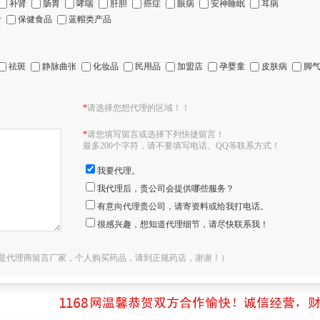
补肾
肠胃
哮喘
肝胆
癌症
眼病
安神睡眠
耳病
食
保健食品
蓝帽类产品
祛斑
静脉曲张
化妆品
民用品
加盟店
孕婴童
皮肤病
脚
*
请选择您想代理的区域！！
*
请您填写留言或选择下列快捷留言！
最多200个字符，请不要填写电话、QQ等联系方式！
我要代理。
我代理后，贵公司会提供哪些服务？
有意向代理贵公司，请寄资料或给我打电话。
很感兴趣，想知道代理细节，请尽快联系我！
是代理商留言厂家，个人购买药品，请到正规药店，谢谢！）