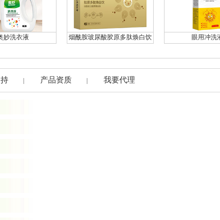
奥妙洗衣液
烟酰胺玻尿酸胶原多肽焕白饮
眼用冲洗
支持
产品资质
我要代理
|
|