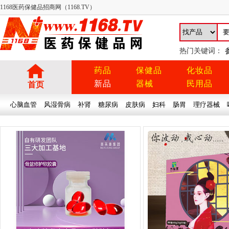
1168医药保健品招商网（1168.TV）
热门关键词：
药品
保健品
化妆品
新品
器械
民用品
首页
心脑血管
风湿骨病
补肾
糖尿病
皮肤病
妇科
肠胃
理疗器械