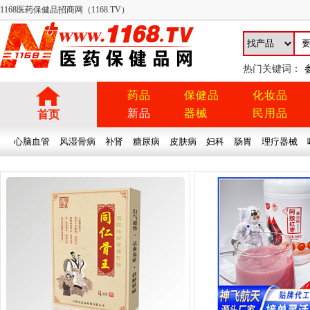
1168医药保健品招商网（1168.TV）
热门关键词：
药品
保健品
化妆品
新品
器械
民用品
首页
心脑血管
风湿骨病
补肾
糖尿病
皮肤病
妇科
肠胃
理疗器械