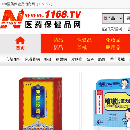
1168医药保健品招商网（1168.TV）
热门关键词：
药品
保健品
化妆品
新品
器械
民用品
首页
心脑血管
风湿骨病
补肾
糖尿病
皮肤病
妇科
肠胃
理疗器械