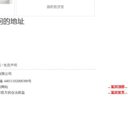
国药哲济堂
。
图
/
免责声明
科技有限公司
44011102000390号
商网站
→返回顶部←
保双方的合法权益
→返回首页←