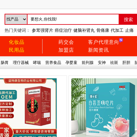
热门关键词：
参茸强肾片
癌症治疗
健脑补肾丸
骨痛康
代加工
止痛
化妆品
药交会
客户代理意向
民用品
加盟店
新闻资讯
肠胃
理疗器械
哮喘
营养食品
孕婴童
前列腺
安神
祛斑
肝胆