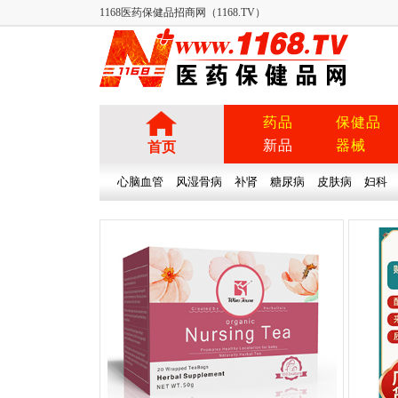
1168医药保健品招商网（1168.TV）
药品
保健品
新品
器械
首页
心脑血管
风湿骨病
补肾
糖尿病
皮肤病
妇科