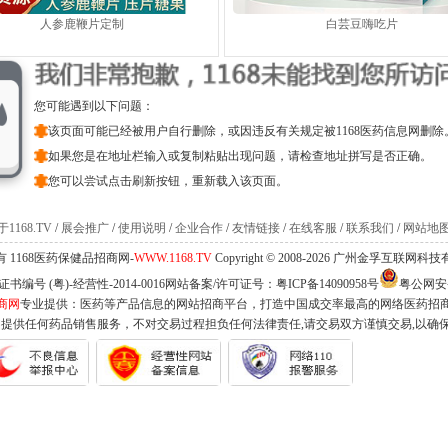
人参鹿鞭片定制
白芸豆嗨吃片
您可能遇到以下问题：
该页面可能已经被用户自行删除，或因违反有关规定被1168医药信息网删除
如果您是在地址栏输入或复制粘贴出现问题，请检查地址拼写是否正确。
您可以尝试点击刷新按钮，重新载入该页面。
1168.TV
/
展会推广
/
使用说明
/
企业合作
/
友情链接
/
在线客服
/
联系我们
/
网站地
 1168医药保健品招商网-
WWW.1168.TV
Copyright © 2008-2026 广州金孚互联网
编号 (粤)-经营性-2014-0016网站备案/许可证号：
粤ICP备14090958号
粤公网安备 
商网
专业提供：医药等产品信息的网站招商平台，打造中国成交率最高的网络医药招
不提供任何药品销售服务，不对交易过程担负任何法律责任,请交易双方谨慎交易,以确