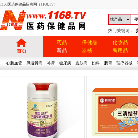
1168医药保健品招商网（1168.TV）
热门关键词：
药品
保健品
化妆品
新品
器械
民用品
首页
心脑血管
风湿骨病
补肾
糖尿病
皮肤病
妇科
肠胃
理疗器械