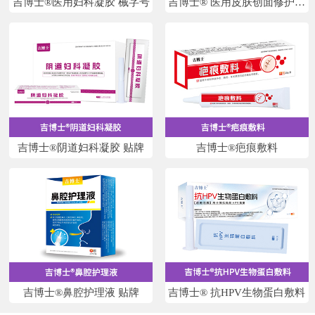
吉博士®医用妇科凝胶 械字号
吉博士® 医用皮肤创面修护敷
料
吉博士®阴道妇科凝胶 贴牌
吉博士®疤痕敷料
吉博士®鼻腔护理液 贴牌
吉博士® 抗HPV生物蛋白敷料