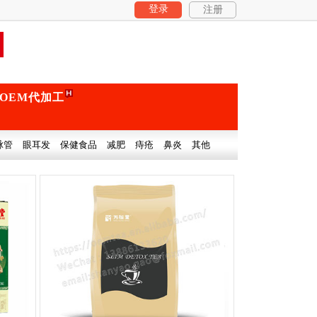
登录
注册
OEM代加工
脉管
眼耳发
保健食品
减肥
痔疮
鼻炎
其他