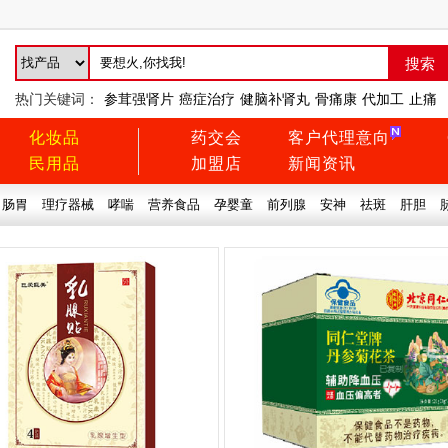
热门关键词：
参茸强肾片
癌症治疗
健脑补肾丸
骨痛康
代加工
止痛
化妆品
药交会
客户代理意向
民用品
加盟店
新闻资讯
肠胃
理疗器械
哮喘
营养食品
孕婴童
前列腺
安神
祛斑
肝胆