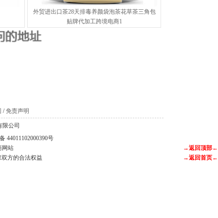
外贸进出口茶28天排毒养颜袋泡茶花草茶三角包
贴牌代加工跨境电商1
。
图
/
免责声明
科技有限公司
44011102000390号
商网站
→返回顶部←
保双方的合法权益
→返回首页←