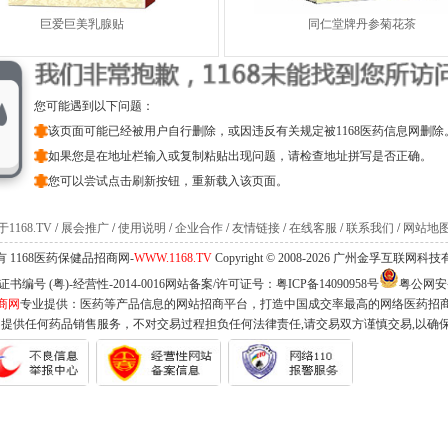
巨爱巨美乳腺贴
同仁堂牌丹参菊花茶
您可能遇到以下问题：
该页面可能已经被用户自行删除，或因违反有关规定被1168医药信息网删除
如果您是在地址栏输入或复制粘贴出现问题，请检查地址拼写是否正确。
您可以尝试点击刷新按钮，重新载入该页面。
1168.TV
/
展会推广
/
使用说明
/
企业合作
/
友情链接
/
在线客服
/
联系我们
/
网站地
 1168医药保健品招商网-
WWW.1168.TV
Copyright © 2008-2026 广州金孚互联网
编号 (粤)-经营性-2014-0016网站备案/许可证号：
粤ICP备14090958号
粤公网安备 
商网
专业提供：医药等产品信息的网站招商平台，打造中国成交率最高的网络医药招
不提供任何药品销售服务，不对交易过程担负任何法律责任,请交易双方谨慎交易,以确