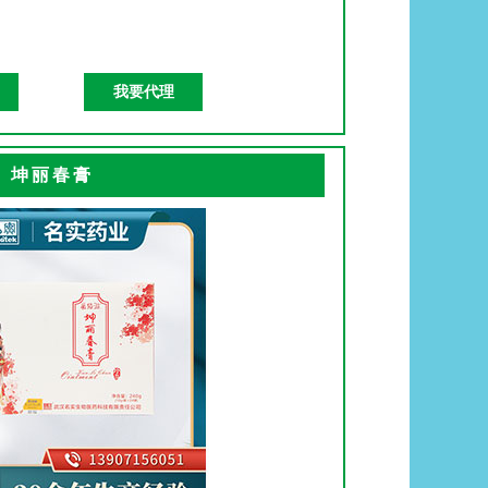
我要代理
坤丽春膏