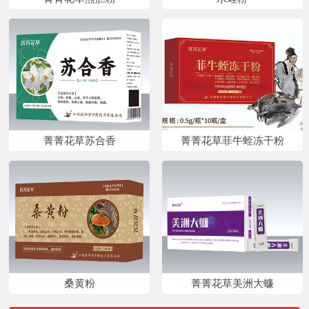
菁菁花草苏合香
菁菁花草菲牛蛭冻干粉
桑黄粉
菁菁花草美洲大蠊