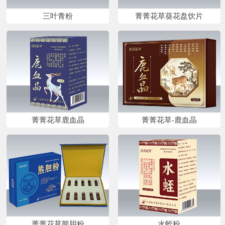
三叶青粉
菁菁花草葵花盘饮片
菁菁花草鹿血晶
菁菁花草-鹿血晶
菁菁花草熊胆粉
水蛭粉