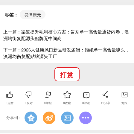
标签：
昊泽康元
完整一站式贴牌合作全流程：
1. 咨询对接：拨打15588328008或登录官网
上一篇：
渠道提升毛利核心方案：告别单一高含量通货内卷，澳
https://www.1688oem.com/，沟通品牌定位、拿货预
洲均衡复配源头贴牌无中间商
算、OEM/ODM/OBM合作模式；
下一篇：
2026大健康风口新品研发逻辑：拒绝单一高含量噱头，
2. 方案定制：根据客户渠道需求匹配均衡复配成熟
澳洲均衡复配贴牌源头工厂
配方，出具梯度代工报价、设计专属外包装视觉方案；
3. 签订正规合作合同：确认产品规格、起订量、交
打赏
付周期，签署具备法律效应代工协议；
4. 澳洲原厂排产灌装：实时同步海外车间生产实
拍、订单进度；
0
点赞
0
反对
0
举报
0
收藏
0
评论
11
分享
海报
5. 一站式跨境清关：全程代办国际海运、海关报
关、入境卫检、国内产品备案；
分享到：
6. 物料与货品同步交付：仓储直发客户，配套产品