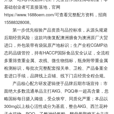
基础创业者可直接落地，官网
https://www.1688oem.com/可查看完整配方资料，招商
15588328008。
第一步优先核验产品资质与品控标准，从源头规避
后期经营风险：这款均衡复配澳洲膳食为澳洲原厂大贸
进口，外包装带有袋鼠原产地标识；生产全程CGMP动
态药品级管控，持有HACCP国际食品安全认证，全流程
多重筛查重金属、农残、微生物指标，瓶身附带重金属
检测标识，每批次完整配套报关单、卫检、产品备案全
套进口手续，品牌线上店铺、线下门店经营全程合规。
产品核心配方研发逻辑便于品牌后期市场宣传：市
面绝大多数流通单品主打AKG、PQQ单一超高含量，忽
略国标每日摄入阈值，受众狭窄、同质化严重；本品以
300mg以上核心活性成分为基底，整合AKG、西兰花种
子水提物、PQQ、乙酰神经氨酸、酵母葡聚糖五大主流