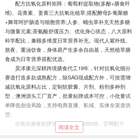
配方抗氧化原料矩阵：葡萄籽提取物(多酚+膳食纤
维)、花青素、姜黄三大抗氧化植萃;搭配酵母β-葡聚糖
+舞茸呵护肠道与细胞营养;人参、蛹虫草补充天然多糖
与微量元素;茶氨酸舒缓压力、优化身心状态，八大原料
科学配比，兼顾多维度日常营养补充。现代人紫外线、
熬夜、重油饮食，身体易产生多余自由基，天然植萃膳
食成为日常营养搭配优选。
昊泽康元深耕跨境膳食代工19年，针对抗氧化细分
赛道打造多款成熟配方，除SAG现成配方外，可按需增
减抗氧化原料占比，定制软胶囊、片剂、粉剂多种剂
型，澳洲源头工厂直产，批量贴牌成本可控，小批量试
单降低创业风险，支持电商直播、私域、实体全渠道供
货。
抗氧化膳食贴牌洽谈：15588328008，官网配方
阅读全文
库：https://www.1688oem.com/。