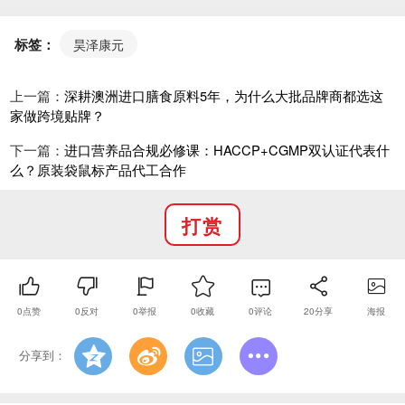
标签：
昊泽康元
上一篇：
深耕澳洲进口膳食原料5年，为什么大批品牌商都选这
家做跨境贴牌？
下一篇：
进口营养品合规必修课：HACCP+CGMP双认证代表什
么？原装袋鼠标产品代工合作
打赏
0
点赞
0
反对
0
举报
0
收藏
0
评论
20
分享
海报
分享到：