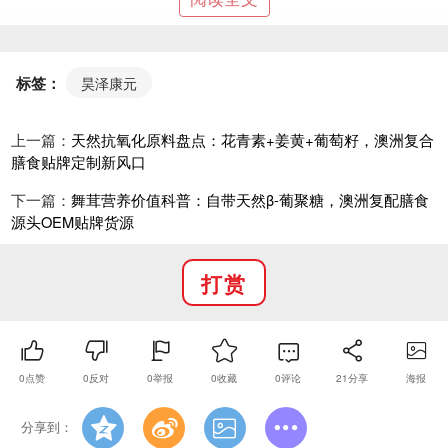
管，新手品牌不用对接海外资源，一站式落地自有产
品。
资质核验、贴牌试样：15588328008，官网资质展
标签：
昊泽康元
示：https://www.1688oem.com/。
上一篇：
天然抗氧化原料盘点：花青素+姜黄+葡萄籽，澳洲复合
膳食贴牌定制新风口
下一篇：
舞茸营养价值科普：自带天然β-葡聚糖，澳洲复配膳食
源头OEM贴牌货源
打赏
0
点赞
0
反对
0
举报
0
收藏
0
评论
21
分享
海报
分享到：