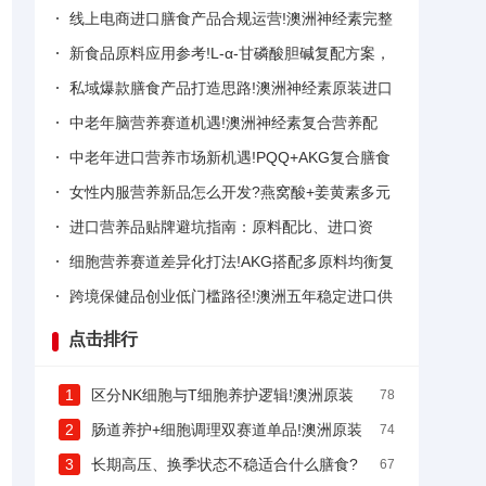
析，澳洲原装进口ODM贴牌源头工厂
线上电商进口膳食产品合规运营!澳洲神经素完整
资质供应链，贴牌定制一站式服务
新食品原料应用参考!L-α-甘磷酸胆碱复配方案，
澳洲进口神经素跨境OEM代工
私域爆款膳食产品打造思路!澳洲神经素原装进口
配方，跨境ODM贴牌灵活定制
中老年脑营养赛道机遇!澳洲神经素复合营养配
方，跨境原装进口贴牌定制方案
中老年进口营养市场新机遇!PQQ+AKG复合膳食
贴牌，澳洲五年稳定供应链一站式OEM代工
女性内服营养新品怎么开发?燕窝酸+姜黄素多元
复配，澳洲跨境进口ODM贴牌源头工厂方案
进口营养品贴牌避坑指南：原料配比、进口资
质、代工实力三大核心标准，澳洲源头厂对照参
细胞营养赛道差异化打法!AKG搭配多原料均衡复
考
配，澳洲进口营养品ODM贴牌源头工厂分享
跨境保健品创业低门槛路径!澳洲五年稳定进口供
应链，多元复配原料贴牌定制，小批量可试样
点击排行
1
区分NK细胞与T细胞养护逻辑!澳洲原装
78
复合膳食海外贴牌，跨境代工货源深度解析
2
肠道养护+细胞调理双赛道单品!澳洲原装
74
复合膳食源头工厂，跨境贴牌一站式落地
3
长期高压、换季状态不稳适合什么膳食?
67