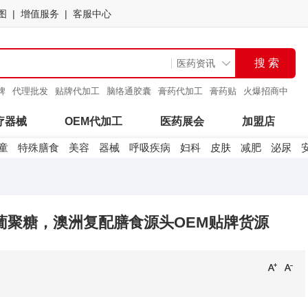
图
增值服务
客服中心
牌
代理批发
贴牌代加工
脑络通胶囊
膏药代加工
膏药贴
火爆招商中
穴位
疗器械
OEM代加工
医药展会
加盟店
童
特殊膳食
美容
器械
呼吸疾病
妇科
皮肤
减肥
泌尿
葡聚糖，澳洲复配膳食源头OEM贴牌货源