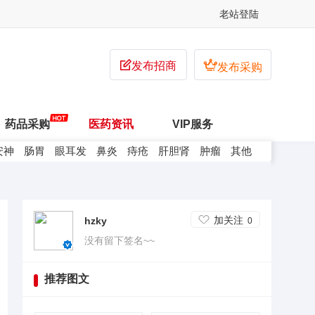
老站登陆


发布招商
发布采购
药品采购
医药资讯
VIP服务
安神
肠胃
眼耳发
鼻炎
痔疮
肝胆肾
肿瘤
其他
加关注
hzky
0
没有留下签名~~
推荐图文