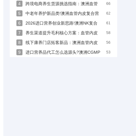
澳洲CGMP原厂复合营养，跨境贴牌定制招商
4
跨境电商养生货源挑选指南：澳洲血管
66
内皮复配ODM定制，正规大贸手续齐全
5
中老年养护新品类!澳洲血管内皮复合营
62
养，跨境贴牌代工合作通道开启
6
2026进口营养创业新思路!澳洲NK复合
61
膳食OEM贴牌，海外源头工厂直供无中间商
7
养生渠道提升毛利核心方案：血管内皮
58
差异化复配，澳洲源头贴牌无中间商
8
线下康养门店拓客新品：澳洲血管内皮
56
复配膳食OEM贴牌，打造门店自有货源
9
进口营养品代工怎么选源头?澳洲CGMP
53
+HACCP双认证NK复合膳食，一站式贴牌落地指
南