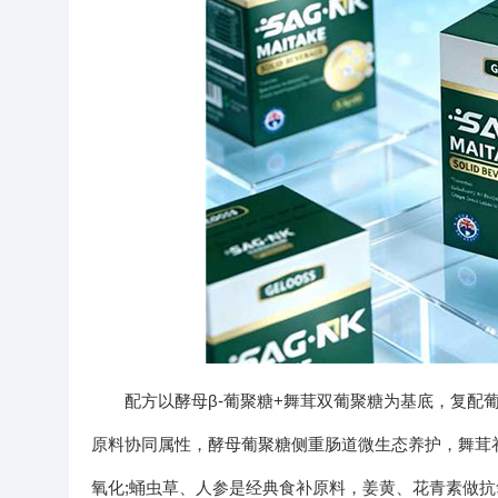
配方以酵母β-葡聚糖+舞茸双葡聚糖为基底，复配
原料协同属性，酵母葡聚糖侧重肠道微生态养护，舞茸
氧化;蛹虫草、人参是经典食补原料，姜黄、花青素做