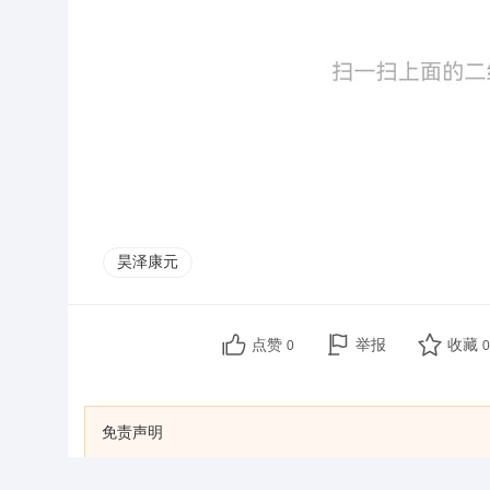
昊泽康元
点赞
举报
收藏
0
0
免责声明
•
本文为原创作品，作者: 。欢迎转载，转载请注明原文出处：https