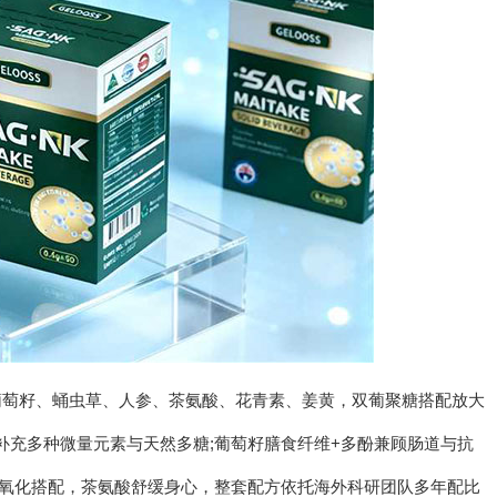
葡萄籽、蛹虫草、人参、茶氨酸、花青素、姜黄，双葡聚糖搭配放大
补充多种微量元素与天然多糖;葡萄籽膳食纤维+多酚兼顾肠道与抗
抗氧化搭配，茶氨酸舒缓身心，整套配方依托海外科研团队多年配比