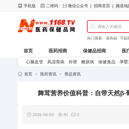
手机版
二维码
微信公众号
招商首页
频道地

热门搜索:
退热贴
可贴
山东东进药业
首页
医药招商
保健品招商
医
心脑血管
风湿骨病
补肾
糖尿病
保健食品
孕婴
医药企业
首页
医药资讯
荐品资讯
>
>
舞茸营养价值科普：自带天然β-
2026-06-03
91
0