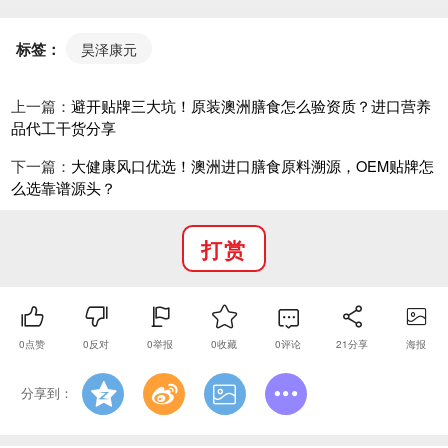
试错成本，全程协助进口备案、报关、卫检对接，不用
自建海外供应链。
标签：
昊泽康元
样品申领、贴牌报价热线：15588328008，官网详
情：https://www.1688oem.com/。
上一篇：
避开贴牌三大坑！原装澳洲膳食怎么验资质？进口营养
品代工干货分享
下一篇：
大健康风口优选！澳洲进口膳食原料溯源，OEM贴牌怎
么选靠谱源头？
打赏
0
点赞
0
反对
0
举报
0
收藏
0
评论
21
分享
海报
分享到：