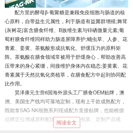
配方里的酵母β-葡聚糖是兼顾免疫细胞与肠道的核
心原料，自带益生元属性，利于肠道有益菌群增殖;舞茸
(灰树花)富含膳食纤维、B族维生素与锌硒微量元素;葡
萄籽膳食纤维同样助力肠道屏障养护;蛹虫草、人参、花
青素、姜黄、茶氨酸形成抗氧化、舒缓压力的原料矩
阵。茶氨酸在膳食领域常被用于舒缓身心，帮助改善高
压带来的身心紧绷，间接维护身体内在稳态;姜黄素、花
青素属于天然抗氧化类植萃，在膳食配方中起到协同配
比作用。
昊泽康元主营6国海外源头工厂膳食OEM贴牌，澳
洲、美国生产线均可落地定制，现有上千款成熟配方，
既能拿SAG NK细胞系列现成配方直接贴牌，也能根据
品牌定位增减原料配比、定制瓶身包装、定制产品规
阅读全文
格。针对新手创业者，提供小批量试单服务，降低新品