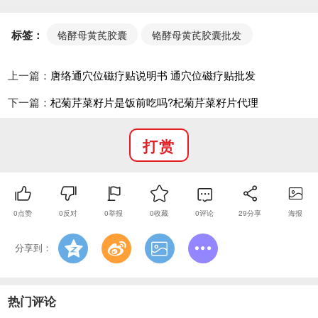
禁忌与注意事项
明确禁忌人群：少年儿童、孕妇、乳母通常被列为
标签：
铬酵母黄芪胶囊
铬酵母黄芪胶囊批发
不适宜人群，一方面这类人群生理状态特殊，另一方面
相关成分对其安全性研究不足，避免引发健康风险。
上一篇：
唐络通穴位磁疗贴说明书 通穴位磁疗贴批发
关键使用提醒：作为保健食品，它不能代替降糖药
下一篇：
杞菊芹菜籽片是饭前吃吗?杞菊芹菜籽片代理
物，血糖异常人群需遵循医生建议，搭配合理饮食和规
律运动控制血糖;若同时服用其他含铬营养素的产品，需
打赏
注意总量不超过推荐量，避免铬摄入过量;对产品中任一
成分过敏者需禁用，过敏体质者慎用。
0
点赞
0
反对
0
举报
0
收藏
0
评论
29
分享
海报
分享到：
热门评论