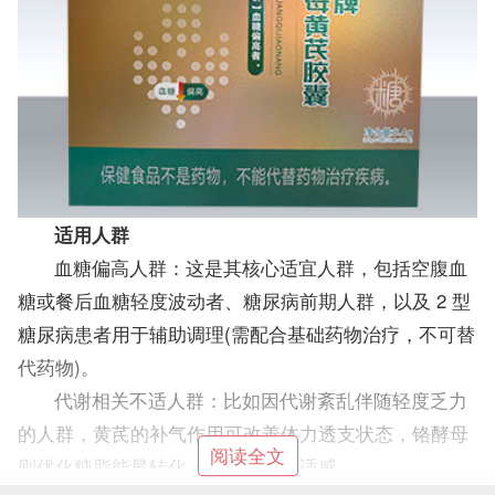
适用人群
血糖偏高人群：这是其核心适宜人群，包括空腹血
糖或餐后血糖轻度波动者、糖尿病前期人群，以及 2 型
糖尿病患者用于辅助调理(需配合基础药物治疗，不可替
代药物)。
代谢相关不适人群：比如因代谢紊乱伴随轻度乏力
的人群，黄芪的补气作用可改善体力透支状态，铬酵母
阅读全文
则优化糖脂能量转化，缓解相关不适感。