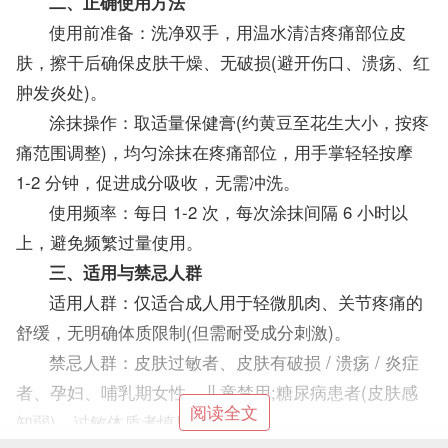
二、正确使用方法
使用前准备：洗净双手，用温水清洁疼痛部位皮
肤，擦干后确保皮肤干燥、无破损(避开伤口、溃疡、红
肿发炎处)。
涂抹操作：取适量保健膏(约黄豆至花生大小，按疼
痛范围调整)，均匀涂抹在疼痛部位，用手掌轻轻按摩
1-2 分钟，促进成分吸收，无需冲洗。
使用频率：每日 1-2 次，每次涂抹间隔 6 小时以
上，避免频繁过量使用。
三、适用与禁忌人群
适用人群：仅适合成人用于轻微肌肉、关节疼痛的
舒缓，无明确体质限制(但需耐受成分刺激)。
禁忌人群：皮肤过敏者、皮肤有破损 / 溃疡 / 炎症
者、孕妇、哺乳期女性、儿童禁用;糖尿病患者(皮肤感
阅读全文
知弱)、过敏体质者慎用。