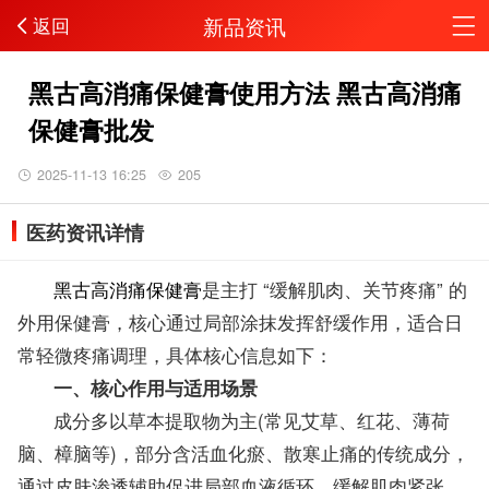
新品资讯
返回
黑古高消痛保健膏使用方法 黑古高消痛
保健膏批发
2025-11-13 16:25
205
医药资讯详情
黑古高消痛保健膏
是主打 “缓解肌肉、关节疼痛” 的
外用保健膏，核心通过局部涂抹发挥舒缓作用，适合日
常轻微疼痛调理，具体核心信息如下：
一、核心作用与适用场景
成分多以草本提取物为主(常见艾草、红花、薄荷
脑、樟脑等)，部分含活血化瘀、散寒止痛的传统成分，
通过皮肤渗透辅助促进局部血液循环、缓解肌肉紧张。