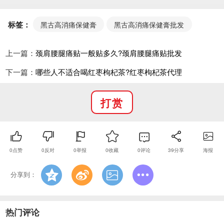
四、注意事项
避免接触黏膜：不可涂抹在眼周、口鼻腔、乳头等
标签：
黑古高消痛保健膏
黑古高消痛保健膏批发
敏感黏膜部位，若不慎接触，立即用清水冲洗。
副作用应对：涂抹后若出现皮肤红肿、瘙痒、刺痛
上一篇：
颈肩腰腿痛贴一般贴多久?颈肩腰腿痛贴批发
等过敏反应，立即停药，用温水清洗局部，症状持续不
下一篇：
哪些人不适合喝红枣枸杞茶?红枣枸杞茶代理
缓解需就医。
不可替代药物：仅为保健舒缓产品，不能治疗腰椎
打赏
间盘突出、关节炎、滑膜炎等器质性疾病，若疼痛剧
烈、持续超过 1 周或伴随肿胀、活动受限，需及时就
医。
存放要求：密封存放于阴凉干燥处，避免阳光直
0
点赞
0
反对
0
举报
0
收藏
0
评论
39
分享
海报
射，放在儿童接触不到的地方，防止误涂或误食。
分享到：
热门评论