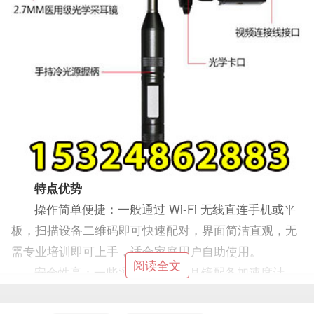
特点优势
操作简单便捷：一般通过 Wi-Fi 无线直连手机或平
板，扫描设备二维码即可快速配对，界面简洁直观，无
需专业培训即可上手，适合家庭用户自助使用。
阅读全文
安全性高：一些采耳检测仪的耳镜配备加速度计，
实时固定画面方向，避免误触耳道敏感区，软硅胶耳勺
还可选配防护塞，防止过度深入，保护耳道和鼓膜。