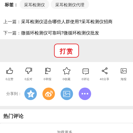
标签：
采耳检测仪
采耳检测仪代理
体验舒适：部分采耳检测仪具有无感智能温控功
能，可保持耳镜温度恒定，如 bebird 采耳仪的耳镜无感
上一篇：
采耳检测仪适合哪些人群使用?采耳检测仪招商
温度为 25℃，机身掌心稳定为 32℃，避免因温度不适
下一篇：
微循环检测仪可靠吗?微循环检测仪批发
给用户带来不良体验。
使用注意事项
打赏
保持设备清洁：使用前后应及时清洁采耳检测仪的
耳勺、镊子等配件，可使用酒精棉签进行擦拭消毒，防
止交叉感染。
正确操作：在使用采耳检测仪时，应按照说明书的
0
点赞
0
反对
0
举报
0
收藏
0
评论
40
分享
海报
指示正确操作，避免过度深入耳道或用力不当，以免损
分享到：
伤耳道或鼓膜。
不适用于专业医疗诊断：采耳检测仪虽然可以帮助
人们观察耳道内部情况，但它不能替代专业的医疗检查
热门评论
和诊断。如果发现耳道内有异常情况，如持续疼痛、流
加载更多...