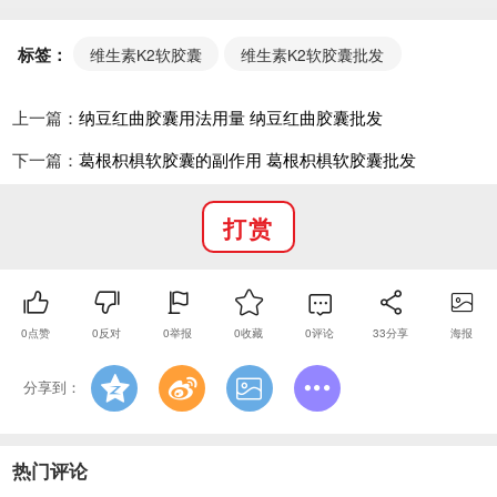
K2 的菌群)的人，需额外补充。
标签：
维生素K2软胶囊
维生素K2软胶囊批发
上一篇：
纳豆红曲胶囊用法用量 纳豆红曲胶囊批发
下一篇：
葛根枳椇软胶囊的副作用 葛根枳椇软胶囊批发
打赏
0
点赞
0
反对
0
举报
0
收藏
0
评论
33
分享
海报
分享到：
三、不适用 / 需谨慎人群：避免盲目补充
绝对禁忌人群
对维生素 K2 或胶囊辅料(如植物油、明胶)过敏者：
热门评论