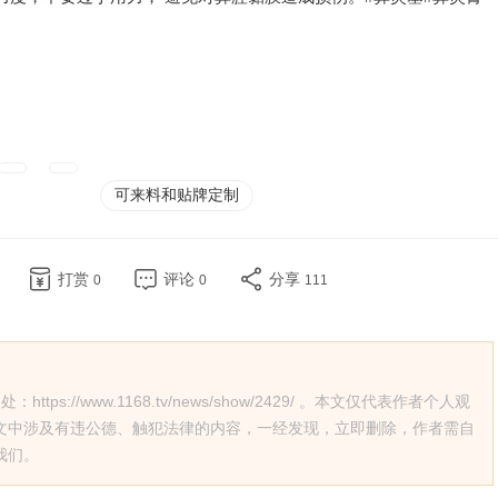
可来料和贴牌定制
打赏
评论
分享
0
0
111
://www.1168.tv/news/show/2429/ 。本文仅代表作者个人观
文中涉及有违公德、触犯法律的内容，一经发现，立即删除，作者需自
我们。