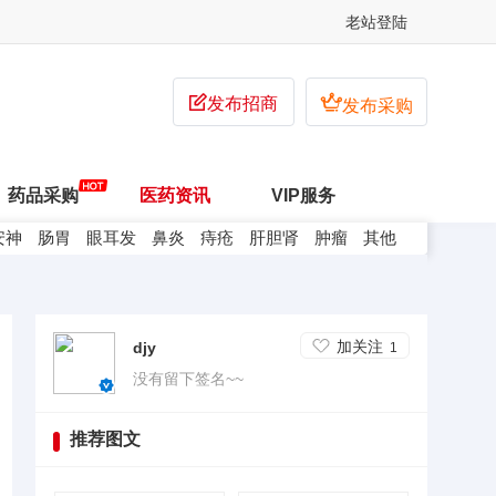
老站登陆


发布招商
发布采购
药品采购
医药资讯
VIP服务
安神
肠胃
眼耳发
鼻炎
痔疮
肝胆肾
肿瘤
其他
加关注
djy
1
没有留下签名~~
推荐图文