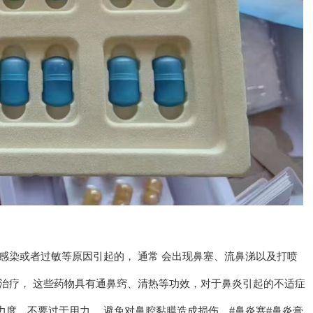
感染或者过敏等原因引起的， 通常 会出现鼻塞、流鼻涕以及打喷
治疗， 这些药物具有通鼻窍、清热等功效，对于鼻炎引起的不适症
度，不要过于用力， 避免对鼻腔黏膜造成损伤。#鼻炎塞#鼻炎膏