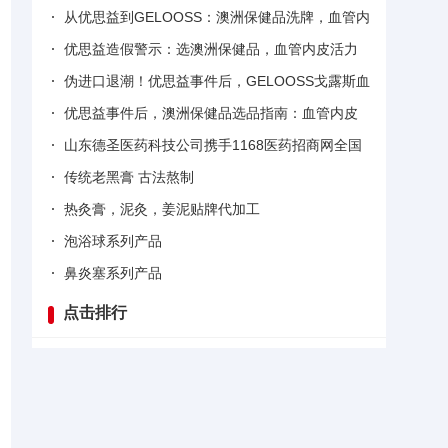
因子重建澳洲保健品信心
从优思益到GELOOSS：澳洲保健品洗牌，血管内
皮活力因子成新宠
优思益造假警示：选澳洲保健品，血管内皮活力
因子看这3点
伪进口退潮！优思益事件后，GELOOSS戈露斯血
管内皮活力因子引领合规招商
优思益事件后，澳洲保健品选品指南：血管内皮
活力因子成招商黑马
山东德圣医药科技公司携手1168医药招商网全国
火爆招商中
传统老黑膏 古法熬制
热灸膏，泥灸，姜泥贴牌代加工
泡浴球系列产品
鼻炎塞系列产品
点击排行