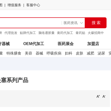
图
增值服务
客服中心
牌
代理批发
贴牌代加工
脑络通胶囊
膏药代加工
膏药贴
火爆招商中
穴位
疗器械
OEM代加工
医药展会
加盟店
童
特殊膳食
美容
器械
呼吸疾病
妇科
皮肤
减肥
泌尿
炎塞系列产品