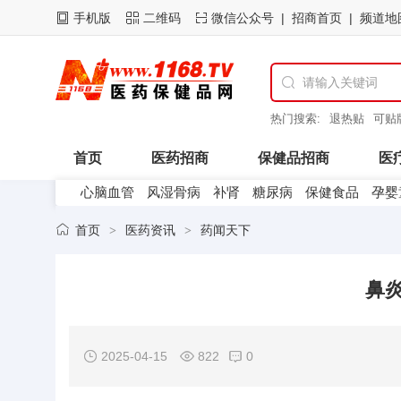
手机版
二维码
微信公众号
招商首页
频道地

热门搜索:
退热贴
可贴
山东东进药业
首页
医药招商
保健品招商
医
心脑血管
风湿骨病
补肾
糖尿病
保健食品
孕婴
医药企业
首页
医药资讯
药闻天下
>
>
鼻
2025-04-15
822
0