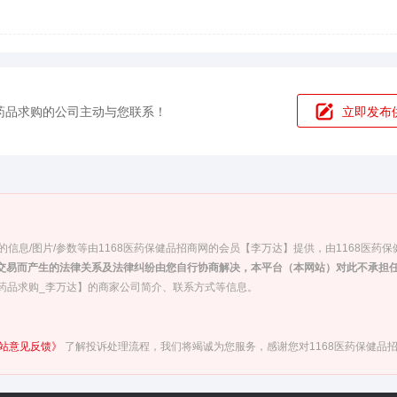
药品求购的公司主动与您联系！
立即发布
信息/图片/参数等由1168医药保健品招商网的会员【李万达】提供，由1168医药
交易而产生的法律关系及法律纠纷由您自行协商解决，本平台（本网站）对此不承担
_药品求购_李万达】的商家公司简介、联系方式等信息。
站意见反馈》
了解投诉处理流程，我们将竭诚为您服务，感谢您对1168医药保健品