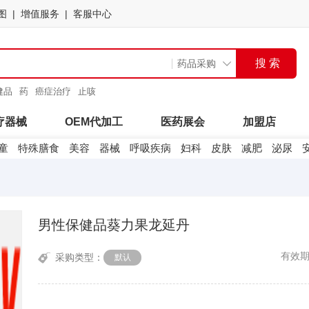
图
增值服务
客服中心
健品
药
癌症治疗
止咳
疗器械
OEM代加工
医药展会
加盟店
童
特殊膳食
美容
器械
呼吸疾病
妇科
皮肤
减肥
泌尿
男性保健品葵力果龙延丹
有效
采购类型：
默认