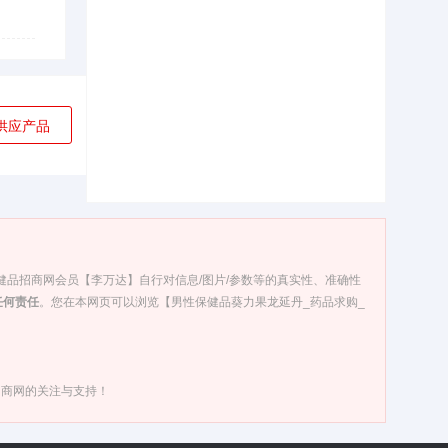
供应产品
保健品招商网会员【李万达】自行对信息/图片/参数等的真实性、准确性
任何责任
。您在本网页可以浏览【男性保健品葵力果龙延丹_药品求购_
招商网的关注与支持！