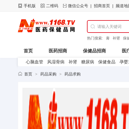
手机版
二维码
微信公众号
招商首页
频道地

热门搜索:
膏
补肾
保
首页
医药招商
保健品招商
医
心脑血管
风湿骨病
补肾
糖尿病
保健食品
孕婴
医药企业
首页
药品采购
药品求购
>
>