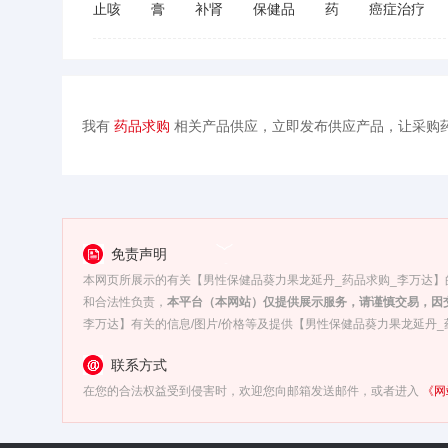
止咳
膏
补肾
保健品
药
癌症治疗
我有
药品求购
相关产品供应，立即发布供应产品，让采购
免责声明
本网页所展示的有关【男性保健品葵力果龙延丹_药品求购_李万达】的
和合法性负责，
本平台（本网站）仅提供展示服务，请谨慎交易，因
李万达】有关的信息/图片/价格等及提供【男性保健品葵力果龙延丹
联系方式
在您的合法权益受到侵害时，欢迎您向邮箱发送邮件，或者进入
《网