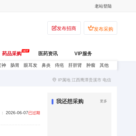
老站登陆


发布招商
发布采购
药品采购
医药资讯
VIP服务
安神
肠胃
眼耳发
鼻炎
痔疮
肝胆肾
肿瘤
其他
IP属地 江西鹰潭贵溪市 电信
我还想采购
更多
期：
2026-06-07
已过期