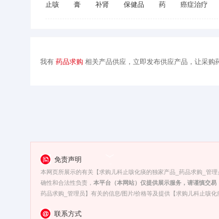
止咳
膏
补肾
保健品
药
癌症治疗
我有
药品求购
相关产品供应，立即发布供应产品，让采购
免责声明
本网页所展示的有关【求购儿科止咳化痰的独家产品_药品求购_管理员
确性和合法性负责，
本平台（本网站）仅提供展示服务，请谨慎交易
药品求购_管理员】有关的信息/图片/价格等及提供【求购儿科止咳
联系方式