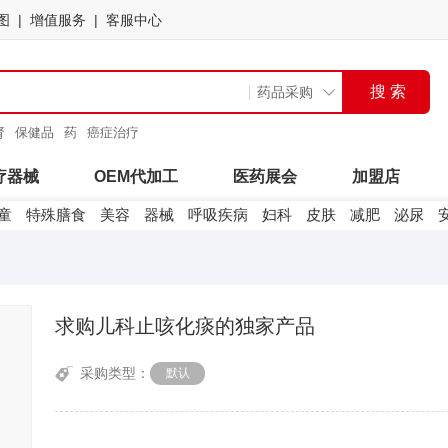
图
增值服务
客服中心
肾
保健品
药
癌症治疗
止咳
疗器械
OEM代加工
医药展会
加盟店
童
特殊膳食
美容
器械
呼吸疾病
妇科
皮肤
减肥
泌尿
求购儿科止咳化痰的独家产品
采购类型：
默认