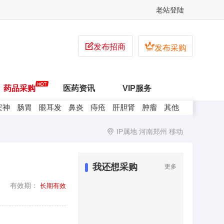
老站登陆


发布招商
发布采购
药品采购
医药资讯
VIP服务
安神
肠胃
眼耳发
鼻炎
痔疮
肝胆肾
肿瘤
其他
IP属地 河南郑州 移动
我还想采购
更多
有效期：
长期有效