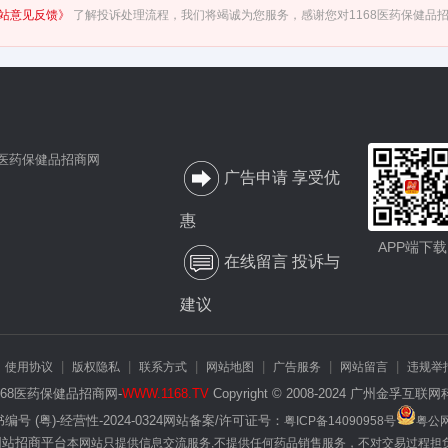
站意见反馈》
了解投诉处理流程，我们将竭诚为您服务，感谢您对1168医药保健品
广告申请 享受优
惠
APP端下载
在线留言 投诉与
建议
|
|
|
|
|
|
|
使用协议
版权隐私
联系方式
网站地图
广告服务
网站留言
违规举
168医药保健品招商网-
WWW.1168.TV
Copyright © 2008-2024 广州金孚互
 (粤)-经营性-2024-0324网站备案/许可证号：
粤ICP备14090958号
粤公网
网站招商平台
本网站只提供信息交流服务,不提供任何药品销售服务，不对交易过程担