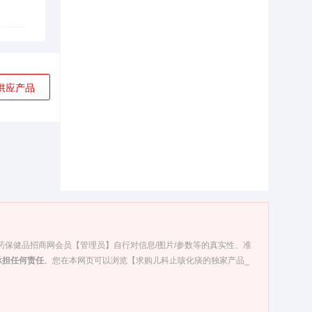
供应产品
医药保健品招商网会员【管理员】自行对信息/图片/参数等的真实性、准
承担任何责任
。您在本网页可以浏览【求购儿科止咳化痰的独家产品_