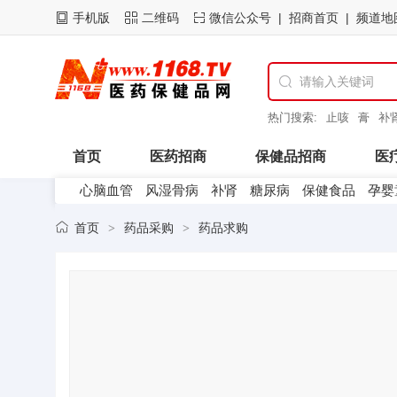
手机版
二维码
微信公众号
招商首页
频道地

热门搜索:
止咳
膏
补
首页
医药招商
保健品招商
医
心脑血管
风湿骨病
补肾
糖尿病
保健食品
孕婴
医药企业
首页
药品采购
药品求购
>
>