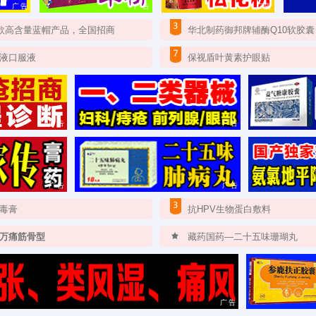
广告
广告
广告
0款高含量蓝帽产品，全国招商
华北制药御邦牌辅酶Q10软胶囊
液口服液
保视盾叶黄素护眼贴
广告
广告
广告
广告
毒膏
抗HPV生物蛋白敷料
万痛筋骨型
藏药国药—二十五味珊瑚丸
广告