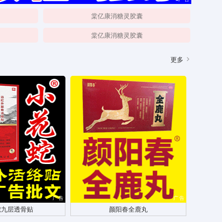
）
棠亿康消糖灵胶囊
）
棠亿康消糖灵胶囊
更多
广告
广告
蛇九层透骨贴
颜阳春全鹿丸