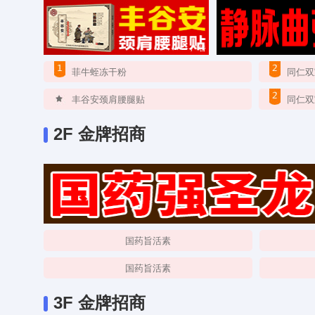
广告
菲牛蛭冻干粉
同仁双
丰谷安颈肩腰腿贴
同仁双
2F 金牌招商
国药旨活素
国药旨活素
3F 金牌招商